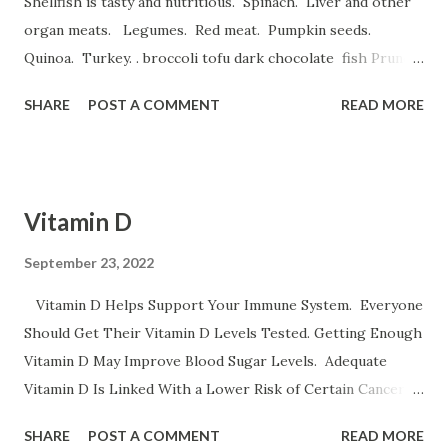
Shellfish is tasty and nutritious. Spinach. Liver and other
organ meats. Legumes. Red meat. Pumpkin seeds.
Quinoa. Turkey. . broccoli tofu dark chocolate fish Prune
Juice. Dried plums Beetroot Juice. Pea Protein Shakes.
SHARE
POST A COMMENT
READ MORE
Spinach, Cashew Coconut and Raspberry Smoothie. و
میوه های خشک نظیر قیسی وکشمش نخود و لوبیا غلات غنی شده
با آهن تخم مرغخرما ، بادام هندی ، لبوقندی ، نارگیل و تخم کدو و تخم
کتان اسفناج و گیاهان برگ سبز تمشک کوجه فرنگی لبو قندی
Vitamin D
سیب موز و انار عدس سیب زمینی برشته و نان پسته بادام وبادام
برزیلی و هندی اثرات کم خونی خستگی ضعف قوای جسمانی سینه
September 23, 2022
درد سرگیجه تند زدن قلب و تنگی نفس است ورزش سنگین
Vitamin D Helps Support Your Immune System. Everyone
حاملگی باعث کم خونی می شود
Should Get Their Vitamin D Levels Tested. Getting Enough
Vitamin D May Improve Blood Sugar Levels. Adequate
Vitamin D Is Linked With a Lower Risk of Certain Cancers.
All Adult Women Need the Same Amount of Vitamin D.
SHARE
POST A COMMENT
READ MORE
Vitamin D Benefits It strengthens the immune system. It