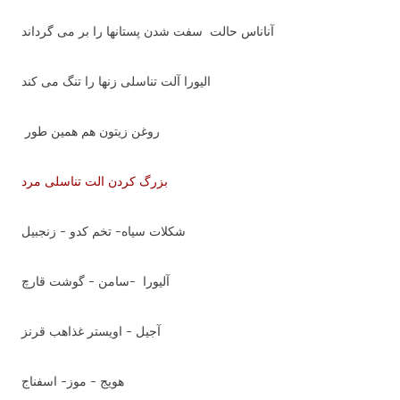
آناناس حالت سفت شدن پستانها را بر می گرداند
الیورا آلت تناسلی زنها را تنگ می کند
روغن زیتون هم همین طور
بزرگ کردن الت تناسلی مرد
شکلات سیاه- تخم کدو - زنجبیل
آلیورا -سامن - گوشت قارچ
آجیل - اویستر غذاهب قرنز
هویج - موز- اسفناج