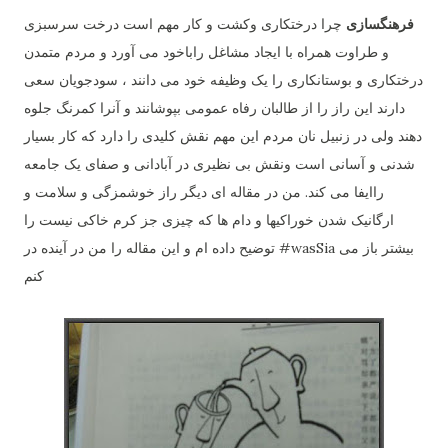
فرهنگسازی
چرا درختکاری وکشت و کار مهم است درخت سرسبزی
و طراوت همراه با ایجاد مشاغل راباخود می آورد و مردم متمدن
درختکاری و بوستانکاری را یک وظیفه خود می دانند ، سودجویان سعی
دارند این راز را از طالبان رفاه عمومی بپوشانند و آنرا کمرنگ جلوه
دهند ولی در زنبیل نان مردم این مهم نقش کلیدی را دارد که کار بسیار
شدنی و آسانی است ونقش بی نظیری در آبادانی و صفای یک جامعه
راایفا می کند. من در مقاله ای دیگر راز خوشمزگی و سلامت و
ارگانیک شدن خوراکیها و دام ها که چیزی جز کرم خاکی نیست را
توضیح داده ام و این مقاله را من در آینده در #wasSia بیشتر باز می
کنم