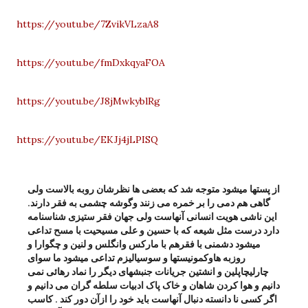
https://youtu.be/7ZvikVLzaA8
https://youtu.be/fmDxkqyaFOA
https://youtu.be/J8jMwkyblRg
https://youtu.be/EKJj4jLPISQ
1
4
از پستها میشود متوجه شد که بعضی ها نظرشان روبه بالاست ولی
s
گاهی هم دمی را بر خمره می زنند وگوشه چشمی به فقر دارند.
این ناشی هویت انسانی آنهاست ولی جهان فقر ستیزی شناسنامه
دارد درست مثل شیعه که با حسین و علی مسیحیت با مسح تداعی
میشود دشمنی با فقرهم با مارکس وانگلس و لنین و چگوارا و
روزبه هاوکمونیستها و سوسیالیزم تداعی میشود ما سوای
چارلیچاپلین و انشتین جریانات جنبشهای دیگر را نماد رهائی نمی
دانیم و هوا کردن شاهان و خاک پاک ادبیات سلطه گران می دانیم و
اگر کسی نا دانسته دنبال آنهاست باید خود را ازآن دور کند . کاسب