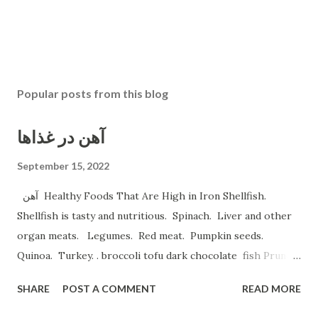
Popular posts from this blog
آهن در غذاها
September 15, 2022
آهن Healthy Foods That Are High in Iron Shellfish.
Shellfish is tasty and nutritious. Spinach. Liver and other
organ meats. Legumes. Red meat. Pumpkin seeds.
Quinoa. Turkey. . broccoli tofu dark chocolate fish Prune
Juice. Dried plums Beetroot Juice. Pea Protein Shakes.
SHARE
POST A COMMENT
READ MORE
Spinach, Cashew Coconut and Raspberry Smoothie. و
میوه های خشک نظیر قیسی وکشمش نخود و لوبیا غلات غنی شده