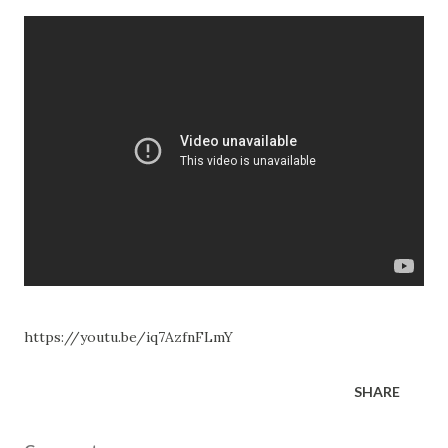
https://youtu.be/iq7AzfnFLmY
SHARE