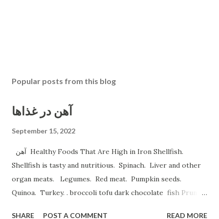
Popular posts from this blog
آهن در غذاها
September 15, 2022
آهن Healthy Foods That Are High in Iron Shellfish.
Shellfish is tasty and nutritious. Spinach. Liver and other
organ meats. Legumes. Red meat. Pumpkin seeds.
Quinoa. Turkey. . broccoli tofu dark chocolate fish Prune
Juice. Dried plums Beetroot Juice. Pea Protein Shakes.
SHARE
POST A COMMENT
READ MORE