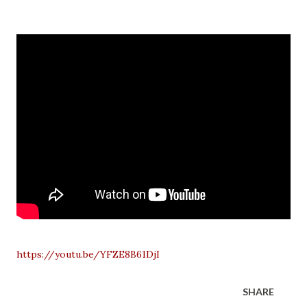
https://youtu.be/YFZE8B61DjI
SHARE