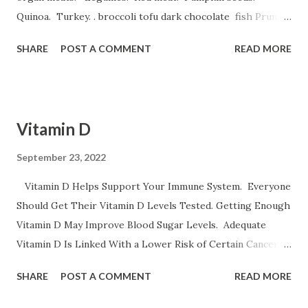
Quinoa. Turkey. . broccoli tofu dark chocolate fish Prune
Juice. Dried plums Beetroot Juice. Pea Protein Shakes.
SHARE
POST A COMMENT
READ MORE
Spinach, Cashew Coconut and Raspberry Smoothie. و
میوه های خشک نظیر قیسی وکشمش نخود و لوبیا غلات غنی شده
با آهن تخم مرغخرما ، بادام هندی ، لبوقندی ، نارگیل و تخم کدو و تخم
کتان اسفناج و گیاهان برگ سبز تمشک کوجه فرنگی لبو قندی
Vitamin D
سیب موز و انار عدس سیب زمینی برشته و نان پسته بادام وبادام
برزیلی و هندی اثرات کم خونی خستگی ضعف قوای جسمانی سینه
September 23, 2022
درد سرگیجه تند زدن قلب و تنگی نفس است ورزش سنگین
Vitamin D Helps Support Your Immune System. Everyone
حاملگی باعث کم خونی می شود
Should Get Their Vitamin D Levels Tested. Getting Enough
Vitamin D May Improve Blood Sugar Levels. Adequate
Vitamin D Is Linked With a Lower Risk of Certain Cancers.
All Adult Women Need the Same Amount of Vitamin D.
SHARE
POST A COMMENT
READ MORE
Vitamin D Benefits It strengthens the immune system. It
might prevent certain types of cancer. It boosts your