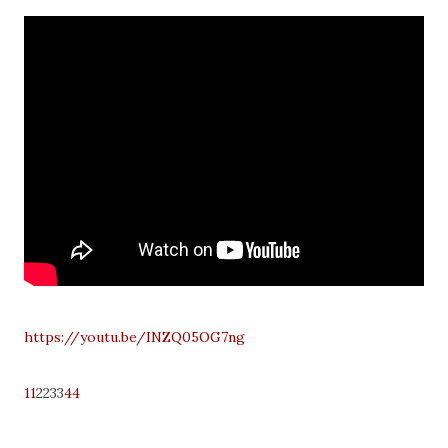
https://youtu.be/INZQ05OG7ng
11
2233
44