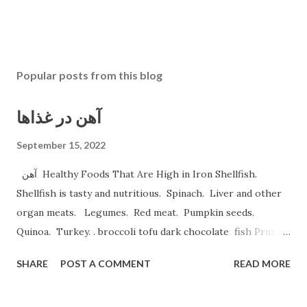
Popular posts from this blog
آهن در غذاها
September 15, 2022
آهن Healthy Foods That Are High in Iron Shellfish.
Shellfish is tasty and nutritious. Spinach. Liver and other
organ meats. Legumes. Red meat. Pumpkin seeds.
Quinoa. Turkey. . broccoli tofu dark chocolate fish Prune
Juice. Dried plums Beetroot Juice. Pea Protein Shakes.
SHARE
POST A COMMENT
READ MORE
Spinach, Cashew Coconut and Raspberry Smoothie. و
میوه های خشک نظیر قیسی وکشمش نخود و لوبیا غلات غنی شده