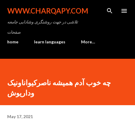
Skip to main content
WWW.CHARQAPY.COM
تلاشی در جهت روشنگری وشادابی جامعه
صفحات
home
learn languages
More…
چه خوب آدم همیشه ناصرکیواناونیک
وداریوش
May 17, 2021