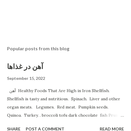
Popular posts from this blog
آهن در غذاها
September 15, 2022
آهن Healthy Foods That Are High in Iron Shellfish.
Shellfish is tasty and nutritious. Spinach. Liver and other
organ meats. Legumes. Red meat. Pumpkin seeds.
Quinoa. Turkey. . broccoli tofu dark chocolate fish Prune
Juice. Dried plums Beetroot Juice. Pea Protein Shakes.
SHARE
POST A COMMENT
READ MORE