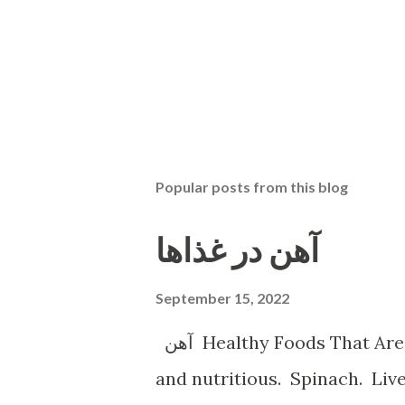
Popular posts from this blog
آهن در غذاها
September 15, 2022
آهن Healthy Foods That Are High in Iron Shellfish. Shellfish is tasty
and nutritious. Spinach. Li