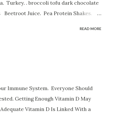
 Turkey. . broccoli tofu dark chocolate
s Beetroot Juice. Pea Protein Shakes.
erry Smoothie. و میوه های خشک
READ MORE
نظیر قیسی وکشمش نخود و لوبیا غلات غنی شد
هندی ، لبوقندی ، نارگیل و تخم کدو و تخ
تمشک کوجه فرنگی لبو قندی سیب موز و انا
پسته بادام وبادام برزیلی و هندی اثرات ک
سینه درد سرگیجه تند زدن قلب و تنگی
our Immune System. Everyone Should
Tested. Getting Enough Vitamin D May
 Adequate Vitamin D Is Linked With a