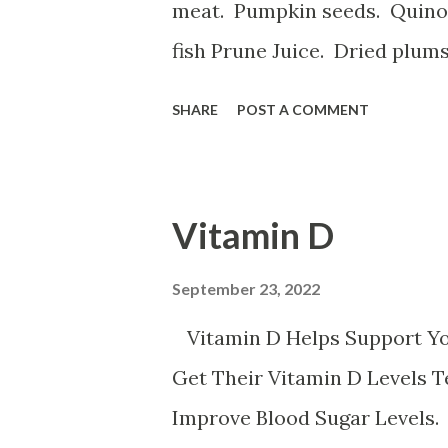
meat. Pumpkin seeds. Quinoa.
fish Prune Juice. Dried plum
Spinach, Cashew Coconut and Raspb
SHARE
POST A COMMENT
ه با آهن تخم مرغخرما ، بادام
م کتان اسفناج و گیاهان برگ سبز
ر عدس سیب زمینی برشته و نان
Vitamin D
م خونی خستگی ضعف قوای جسمانی
 نفس است ورزش سنگین حاملگی
September 23, 2022
باعث کم خونی می شود
Vitamin D Helps Support Y
Get Their Vitamin D Levels 
Improve Blood Sugar Levels.