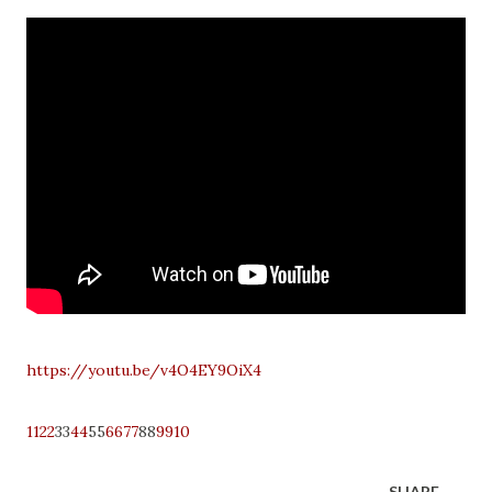
https://youtu.be/v4O4EY9OiX4
11
22
33
44
55
66
77
88
99
10
SHARE