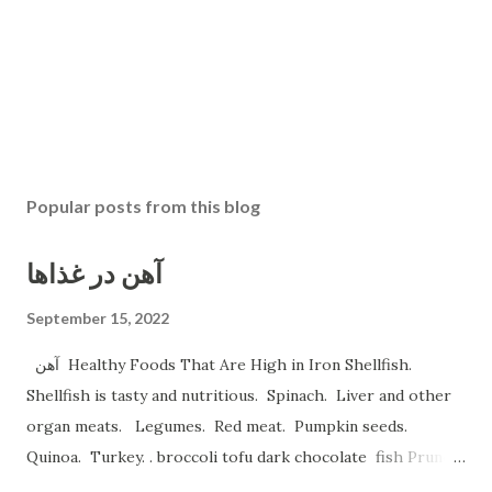
Popular posts from this blog
آهن در غذاها
September 15, 2022
آهن Healthy Foods That Are High in Iron Shellfish.
Shellfish is tasty and nutritious. Spinach. Liver and other
organ meats. Legumes. Red meat. Pumpkin seeds.
Quinoa. Turkey. . broccoli tofu dark chocolate fish Prune
Juice. Dried plums Beetroot Juice. Pea Protein Shakes.