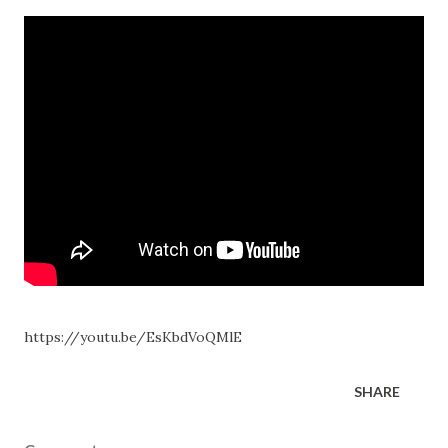
https://youtu.be/EsKbdVoQMlE
SHARE