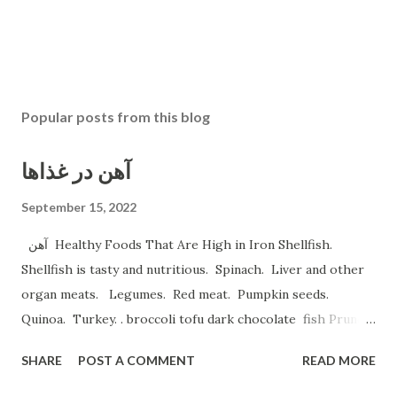
Popular posts from this blog
آهن در غذاها
September 15, 2022
آهن Healthy Foods That Are High in Iron Shellfish.
Shellfish is tasty and nutritious. Spinach. Liver and other
organ meats. Legumes. Red meat. Pumpkin seeds.
Quinoa. Turkey. . broccoli tofu dark chocolate fish Prune
Juice. Dried plums Beetroot Juice. Pea Protein Shakes.
SHARE
POST A COMMENT
READ MORE
Spinach, Cashew Coconut and Raspberry Smoothie. و
میوه های خشک نظیر قیسی وکشمش نخود و لوبیا غلات غنی شده