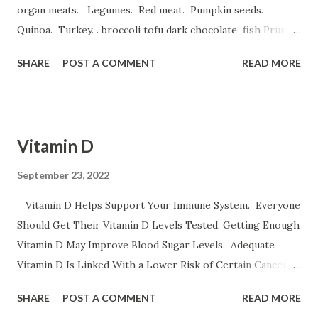
organ meats. Legumes. Red meat. Pumpkin seeds.
Quinoa. Turkey. . broccoli tofu dark chocolate fish Prune
Juice. Dried plums Beetroot Juice. Pea Protein Shakes.
SHARE
POST A COMMENT
READ MORE
Spinach, Cashew Coconut and Raspberry Smoothie. و
میوه های خشک نظیر قیسی وکشمش نخود و لوبیا غلات غنی شده
با آهن تخم مرغخرما ، بادام هندی ، لبوقندی ، نارگیل و تخم کدو و تخم
کتان اسفناج و گیاهان برگ سبز تمشک کوجه فرنگی لبو قندی
Vitamin D
سیب موز و انار عدس سیب زمینی برشته و نان پسته بادام وبادام
برزیلی و هندی اثرات کم خونی خستگی ضعف قوای جسمانی سینه
September 23, 2022
درد سرگیجه تند زدن قلب و تنگی نفس است ورزش سنگین
Vitamin D Helps Support Your Immune System. Everyone
حاملگی باعث کم خونی می شود
Should Get Their Vitamin D Levels Tested. Getting Enough
Vitamin D May Improve Blood Sugar Levels. Adequate
Vitamin D Is Linked With a Lower Risk of Certain Cancers.
All Adult Women Need the Same Amount of Vitamin D.
SHARE
POST A COMMENT
READ MORE
Vitamin D Benefits It strengthens the immune system. It