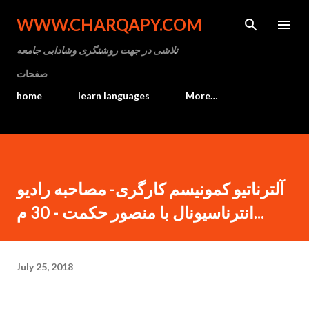
Skip to main content
WWW.CHARQAPY.COM
تلاشی در جهت روشنگری وشادابی جامعه
صفحات
home
learn languages
More…
آلترناتيو کمونيسم کارگرى- مصاحبه راديو
انترناسيونال با منصور حکمت - 30 م...
July 25, 2018