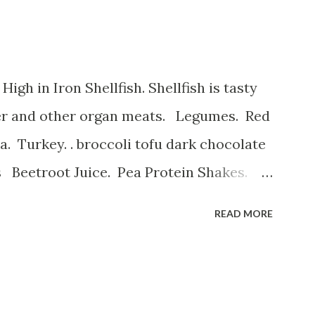
ver and other organ meats. Legumes. Red
 Turkey. . broccoli tofu dark chocolate
s Beetroot Juice. Pea Protein Shakes.
erry Smoothie. و میوه های خشک
READ MORE
نظیر قیسی وکشمش نخود و لوبیا غلات غنی شد
هندی ، لبوقندی ، نارگیل و تخم کدو و تخ
تمشک کوجه فرنگی لبو قندی سیب موز و انا
پسته بادام وبادام برزیلی و هندی اثرات ک