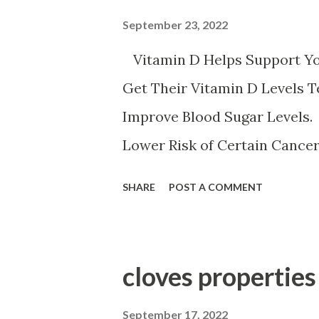
 نفس است ورزش سنگین حاملگی
September 23, 2022
باعث کم خونی می شود
Vitamin D Helps Support Y
Get Their Vitamin D Levels 
Improve Blood Sugar Levels.
Lower Risk of Certain Cance
Amount of Vitamin D. Vitamin
SHARE
POST A COMMENT
system. It might prevent cert
mood. It can aid in weight lo
arthritis. It lowers the risk 
pressure. It might reduce the risk of he
ش دارد ویتامین د ویتامین محلول
September 17, 2022