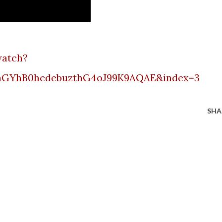
watch?
6pnGYhB0hcdebuzthG4oJ99K9AQAE&index=3
SHA