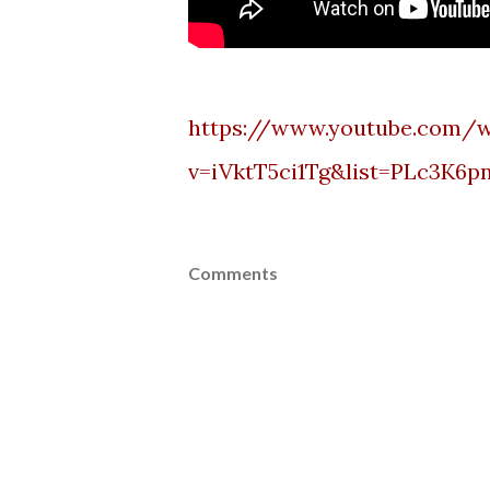
https://www.youtube.com/
v=iVktT5ci1Tg&list=PLc3K
Comments