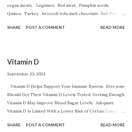
organ meats. Legumes. Red meat. Pumpkin seeds.
Quinoa. Turkey. . broccoli tofu dark chocolate fish Prune
Juice. Dried plums Beetroot Juice. Pea Protein Shakes.
SHARE
POST A COMMENT
READ MORE
Spinach, Cashew Coconut and Raspberry Smoothie. و
میوه های خشک نظیر قیسی وکشمش نخود و لوبیا غلات غنی شده
با آهن تخم مرغخرما ، بادام هندی ، لبوقندی ، نارگیل و تخم کدو و تخم
کتان اسفناج و گیاهان برگ سبز تمشک کوجه فرنگی لبو قندی
Vitamin D
سیب موز و انار عدس سیب زمینی برشته و نان پسته بادام وبادام
برزیلی و هندی اثرات کم خونی خستگی ضعف قوای جسمانی سینه
September 23, 2022
درد سرگیجه تند زدن قلب و تنگی نفس است ورزش سنگین
Vitamin D Helps Support Your Immune System. Everyone
حاملگی باعث کم خونی می شود
Should Get Their Vitamin D Levels Tested. Getting Enough
Vitamin D May Improve Blood Sugar Levels. Adequate
Vitamin D Is Linked With a Lower Risk of Certain Cancers.
All Adult Women Need the Same Amount of Vitamin D.
SHARE
POST A COMMENT
READ MORE
Vitamin D Benefits It strengthens the immune system. It