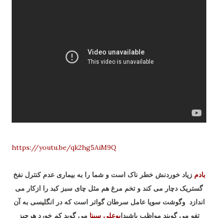
https://youtu.be/qk2hg5AiM9Q
بادم
زیاد خوردنش خطر ناک است و شما را به بیماری عدم کنترل نفخ
گستریک دچار می کند و تخم مرغ هم مثل چای سبز کبد را ازکار می
اندازد وگوشت سویا عامل سرطان گواتر است که در انگلیسی به آن
تفو می گویند مواظب باشیدا
بوعلی سینا
می گوید کم خورد هرچیز