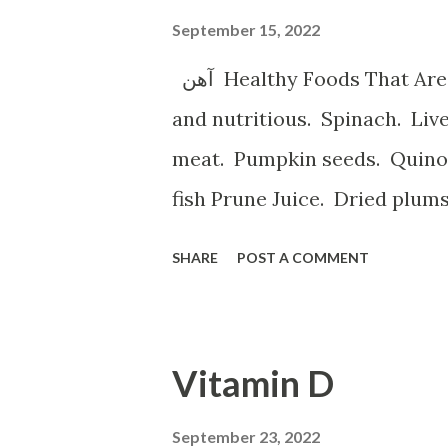
September 15, 2022
آهن Healthy Foods That Are High in Iron Shellfish. Shellfish is tasty
and nutritious. Spinach. Li
meat. Pumpkin seeds. Quinoa.
fish Prune Juice. Dried plum
Spinach, Cashew Coconut and Raspb
SHARE
POST A COMMENT
ه با آهن تخم مرغخرما ، بادام
م کتان اسفناج و گیاهان برگ سبز
ر عدس سیب زمینی برشته و نان
Vitamin D
م خونی خستگی ضعف قوای جسمانی
 نفس است ورزش سنگین حاملگی
September 23, 2022