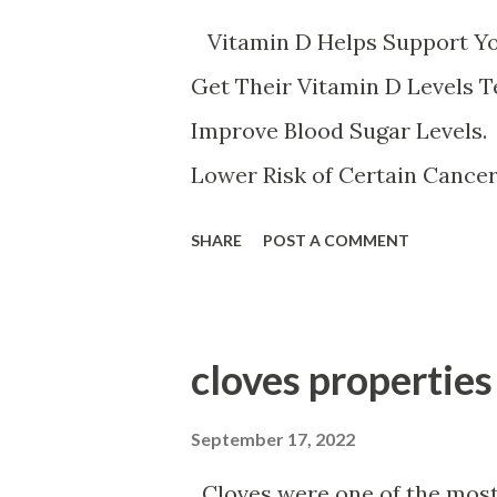
باعث کم خونی می شود
Vitamin D Helps Support Y
Get Their Vitamin D Levels 
Improve Blood Sugar Levels.
Lower Risk of Certain Cance
Amount of Vitamin D. Vitamin
SHARE
POST A COMMENT
system. It might prevent cert
mood. It can aid in weight lo
arthritis. It lowers the risk 
pressure. It might reduce the risk of he
ش دارد ویتامین د ویتامین محلول
September 17, 2022
تلف بدن دارد ویتامین در تنظیم
Cloves were one of the most