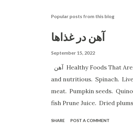
Popular posts from this blog
آهن در غذاها
September 15, 2022
آهن Healthy Foods That Are High in Iron Shellfish. Shellfish is tasty
and nutritious. Spinach. Li
meat. Pumpkin seeds. Quinoa.
fish Prune Juice. Dried plum
Spinach, Cashew Coconut and Raspb
SHARE
POST A COMMENT
ه با آهن تخم مرغخرما ، بادام