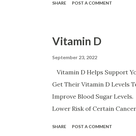
SHARE
POST A COMMENT
ه با آهن تخم مرغخرما ، بادام
م کتان اسفناج و گیاهان برگ سبز
ر عدس سیب زمینی برشته و نان
Vitamin D
م خونی خستگی ضعف قوای جسمانی
 نفس است ورزش سنگین حاملگی
September 23, 2022
باعث کم خونی می شود
Vitamin D Helps Support Y
Get Their Vitamin D Levels 
Improve Blood Sugar Levels.
Lower Risk of Certain Cance
Amount of Vitamin D. Vitamin
SHARE
POST A COMMENT
system. It might prevent cert