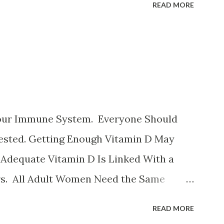
READ MORE
نظیر قیسی وکشمش نخود و لوبیا غلات غنی شد
هندی ، لبوقندی ، نارگیل و تخم کدو و تخ
تمشک کوجه فرنگی لبو قندی سیب موز و انا
پسته بادام وبادام برزیلی و هندی اثرات ک
سینه درد سرگیجه تند زدن قلب و تنگی
our Immune System. Everyone Should
Tested. Getting Enough Vitamin D May
 Adequate Vitamin D Is Linked With a
rs. All Adult Women Need the Same
 D Benefits It strengthens the immune
READ MORE
ain types of cancer. It boosts your