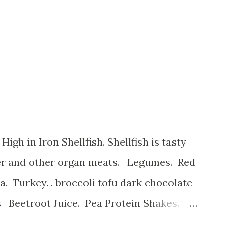
ver and other organ meats. Legumes. Red
 Turkey. . broccoli tofu dark chocolate
s Beetroot Juice. Pea Protein Shakes.
erry Smoothie. و میوه های خشک