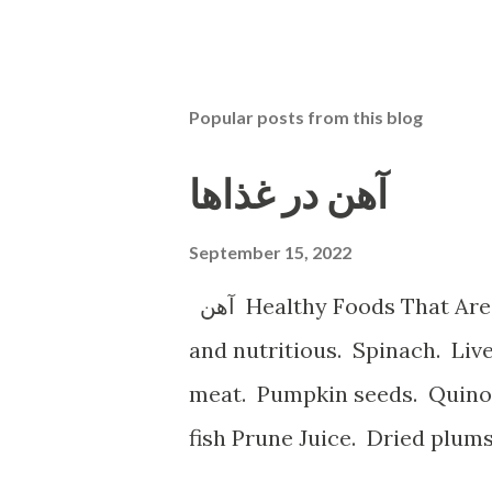
Popular posts from this blog
آهن در غذاها
September 15, 2022
آهن Healthy Foods That Are High in Iron Shellfish. Shellfish is tasty
and nutritious. Spinach. Li
meat. Pumpkin seeds. Quinoa.
fish Prune Juice. Dried plum
Spinach, Cashew Coconut and Raspb