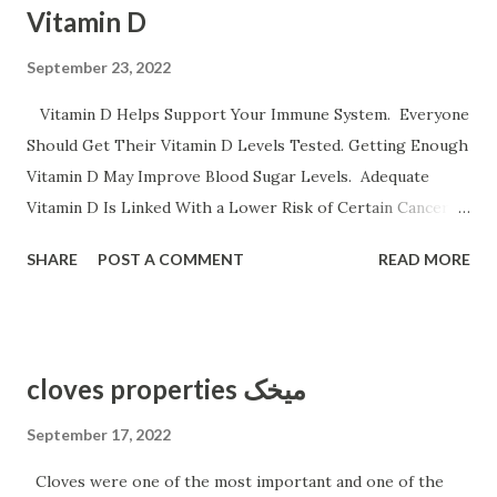
Vitamin D
سیب موز و انار عدس سیب زمینی برشته و نان پسته بادام وبادام
برزیلی و هندی اثرات کم خونی خستگی ضعف قوای جسمانی سینه
September 23, 2022
درد سرگیجه تند زدن قلب و تنگی نفس است ورزش سنگین
Vitamin D Helps Support Your Immune System. Everyone
حاملگی باعث کم خونی می شود
Should Get Their Vitamin D Levels Tested. Getting Enough
Vitamin D May Improve Blood Sugar Levels. Adequate
Vitamin D Is Linked With a Lower Risk of Certain Cancers.
All Adult Women Need the Same Amount of Vitamin D.
SHARE
POST A COMMENT
READ MORE
Vitamin D Benefits It strengthens the immune system. It
might prevent certain types of cancer. It boosts your
mood. It can aid in weight loss. It can lower the risk of
rheumatoid arthritis. It lowers the risk of type 2 diabetes.
cloves properties میخک
It can help lower blood pressure. It might reduce the risk
of heart disease. ویتامین د با کلسیم بهترعمل می کند و نقش در
September 17, 2022
تقویت استخوانها نقش دارد ویتامین د ویتامین محلول در چربی است
Cloves were one of the most important and one of the
نقش بسزائی درکارکرد اعضای مختلف بدن دارد ویتامین در تنظیم