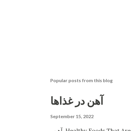
Popular posts from this blog
آهن در غذاها
September 15, 2022
آهن Healthy Foods That Are High in Iron Shellfish. Shellfish is tasty