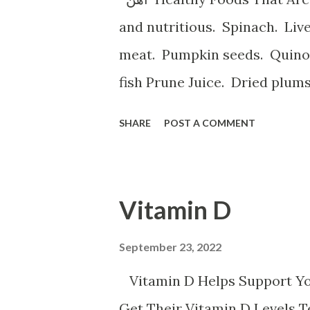
and nutritious. Spinach. Li
meat. Pumpkin seeds. Quinoa.
fish Prune Juice. Dried plum
Spinach, Cashew Coconut and Raspb
SHARE
POST A COMMENT
ه با آهن تخم مرغخرما ، بادام
م کتان اسفناج و گیاهان برگ سبز
ر عدس سیب زمینی برشته و نان
Vitamin D
م خونی خستگی ضعف قوای جسمانی
 نفس است ورزش سنگین حاملگی
September 23, 2022
باعث کم خونی می شود
Vitamin D Helps Support Y
Get Their Vitamin D Levels 