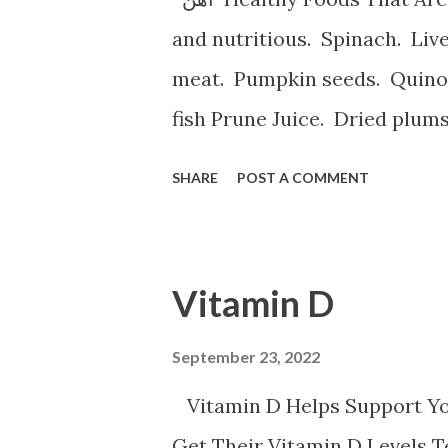
and nutritious. Spinach. Li
meat. Pumpkin seeds. Quinoa.
fish Prune Juice. Dried plum
Spinach, Cashew Coconut and Raspb
SHARE
POST A COMMENT
ه با آهن تخم مرغخرما ، بادام
م کتان اسفناج و گیاهان برگ سبز
ر عدس سیب زمینی برشته و نان
Vitamin D
م خونی خستگی ضعف قوای جسمانی
 نفس است ورزش سنگین حاملگی
September 23, 2022
باعث کم خونی می شود
Vitamin D Helps Support Y
Get Their Vitamin D Levels 