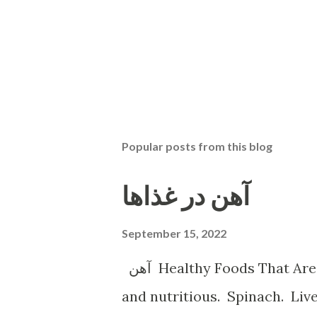
Popular posts from this blog
آهن در غذاها
September 15, 2022
آهن Healthy Foods That Are High in Iron Shellfish. Shellfish is tasty
and nutritious. Spinach. Li