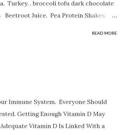
 Turkey. . broccoli tofu dark chocolate
s Beetroot Juice. Pea Protein Shakes.
erry Smoothie. و میوه های خشک
READ MORE
نظیر قیسی وکشمش نخود و لوبیا غلات غنی شد
هندی ، لبوقندی ، نارگیل و تخم کدو و تخ
تمشک کوجه فرنگی لبو قندی سیب موز و انا
پسته بادام وبادام برزیلی و هندی اثرات ک
سینه درد سرگیجه تند زدن قلب و تنگی
our Immune System. Everyone Should
Tested. Getting Enough Vitamin D May
 Adequate Vitamin D Is Linked With a