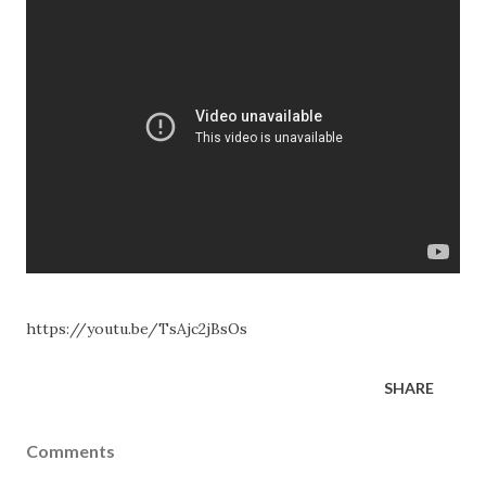
https://youtu.be/TsAjc2jBsOs
SHARE
Comments