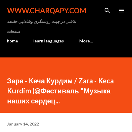
Skip to main content
WWW.CHARQAPY.COM
تلاشی در جهت روشنگری وشادابی جامعه
صفحات
home
learn languages
More…
Зара - Кеча Курдим / Zara - Keca
Kurdim (@Фестиваль "Музыка
наших сердец...
January 14, 2022