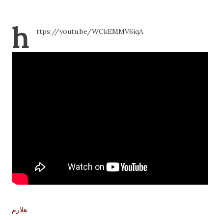
h
ttps://youtu.be/WCkEMMV6iqA
هلارم