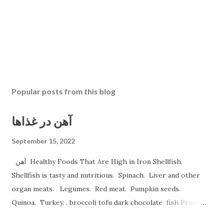
Popular posts from this blog
آهن در غذاها
September 15, 2022
آهن Healthy Foods That Are High in Iron Shellfish.
Shellfish is tasty and nutritious. Spinach. Liver and other
organ meats. Legumes. Red meat. Pumpkin seeds.
Quinoa. Turkey. . broccoli tofu dark chocolate fish Prune
Juice. Dried plums Beetroot Juice. Pea Protein Shakes.