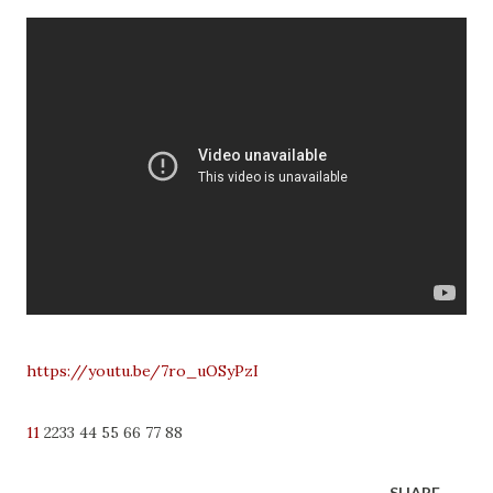
https://youtu.be/7ro_uOSyPzI
11
2233 44 55 66 77 88
SHARE